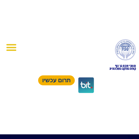
תומכי שבת הר נוף
קופת הצדקה השכונתית
תרום עכשיו