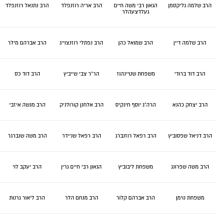
הרב שלמה גליקסמן
הגאון רבי משה חיים
הרב אריה רוזנפלד
הרב נתנאל רוזנפלד
געלדצעהלר
הרב שלמה דיין
הרב שמואל כהן
הרב נפתלי רוזנצוייג
הרב אברהם מילר
הרב דוד ברודי
משפחת שטיינהוז
הר"ר צבי שייביץ
הרב דוד כס
הרב יצחק כהנא
הרה"ג יוסף חינקיס
הרב אלחנן קורולניק
הרב מנשה איזבי
הרב דניאל שפסוביץ
הרב רפאל רוזנברג
הרב רפאל שניידר
הרב משה שנברגר
הרב משה שפרונג
משפחת ליבוביץ
הגאון רבי חיים גרין
הרב יעקב לוי
משפחת נוימן
הרב אברהם קלור
הרב מנחם הלר
הרב ליאור גרנות