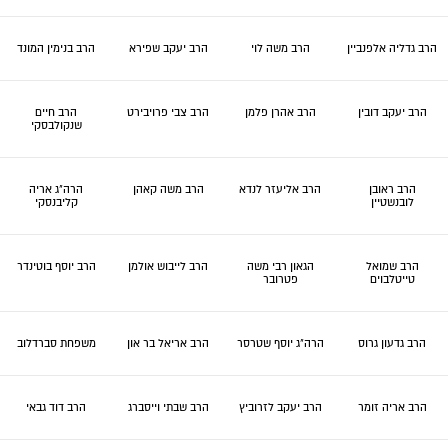
הרב גדליה אלפנביין
הרב משה לוי
הרב יעקב שפירא
הרב בנימין המונד
הרב יעקב דובין
הרב אהרן פלמן
הרב צבי פרויבירט
הרב חיים
שנקולבסקי
הרב ראובן
הרב אליעזר לנדא
הרב משה קאהן
הרה"ג אריה
לובנשטיין
קליבנסקי
הרב שמואל
הגאון רבי משה
הרב לייבוש אולמן
הרב יוסף בוטינדר
טייטלבוים
פטרובר
הרב גדעון גרוס
הרה"ג יוסף שטרסר
הרב אריאל בר און
משפחת סברדלוב
הרב אריה זומר
הרב יעקב לזרוביץ
הרב שבתי וייסברג
הרב דוד גבאי