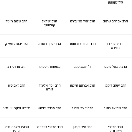
קליינקופמן
הרב אברהם טראב
הרב יואל פרויבירט
הרב ישראל
הרב שלום רייטר
קמינסקי
הרה"ג צבי דב
הרב יהודה קורנווסר
הרב יעקב דאובה
הרב יהושע וואלק
ברוידא
הרב נתנאל פוקס
ר' יעקב קניג
משפחת זיסקינד
הרב מרדכי רבי
הרב יעקב דיקמן
הרב אברהם טייגמן
הרב יוסף אלעזר
הרב זאב סיון
לוריא
הרב שמואל רוזנר
הרה"ג צבי שחור
הרב מרדכי דויטש
ידידינו היקר יוני זליג
הרב מרדכי
הרב אילן קרטן
הרב מרדכי רוטנברג
הרה"ג שלמה זלמן
מאירוביץ
הבלין