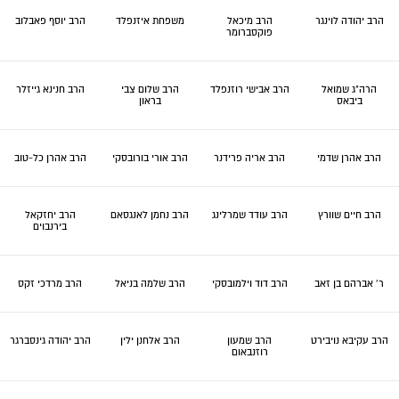
הרב יהודה לוינגר
הרב מיכאל
משפחת איזנפלד
הרב יוסף פאבלוב
פוקסברומר
הרה"ג שמואל
הרב אבישי רוזנפלד
הרב שלום צבי
הרב חנינא גייזלר
ביבאס
בראון
הרב אהרן שדמי
הרב אריה פרידנר
הרב אורי בורובסקי
הרב אהרן כל-טוב
הרב חיים שוורץ
הרב עודד שמרלינג
הרב נחמן לאנגסאם
הרב יחזקאל
בירנבוים
ר' אברהם בן זאב
הרב דוד וילמובסקי
הרב שלמה בניאל
הרב מרדכי זקס
הרב עקיבא נויבירט
הרב שמעון
הרב אלחנן ילין
הרב יהודה גינסברגר
רוזנבאום