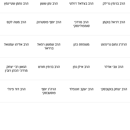
הרב בנימין גרילק
הרב בצלאל ז'ולטי
הרב נתן ששון
הרב נחמן שטיינמץ
הרב דניאל בוקמן
הרב מרדכי
הרב יוסף פוסטרנק
הרב משה לקס
סומפולינסקי
הרה"ג נחום גרינהוט
משפחת כהן
הרב שמשון רפאל
הרב אליהו עמנואל
ברויאר
הרב צבי אדלר
הרב אילן גפן
הרב בנימין חורש
הגאון רבי יצחק
מרדכי הכהן רובין
הרב יצחק בוקובסקי
הרב יעקב זוננפלד
הרה"ג יוסף
הרב דוד פינלי
פוסטבסקי
הרב יששכר דב
הרב יעקב שטרן
הרה"ג דב לנדאו
הרב יקותיאל
פרידמן
ויסבורד