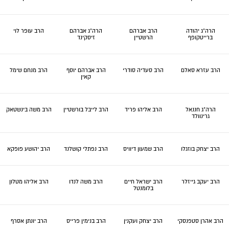
הרה"ג יהודה
הרב אברהם
הרה"ג אברהם
הרב עופר לוי
ברייטקופף
הרשטיין
זיסקינד
הרב עזרא סאלם
הרב סעדיה סודרי
הרב אברהם יוסף
הרב מנחם שימל
קאין
הרה"ג חננאל
הרב אליהו פריד
הרב לייבל בורשטיין
הרב משה בינשטאק
גרינוולד
הרב יצחק בוזגלו
הרב שמעון דיוויס
הרב נפתלי קושלנד
הרב יהושע פופקא
הרב יעקב גייזלר
הרב ישראל חיים
הרב משה לנדו
הרב אליהו מטלון
בלומנטל
הרב אהרן סטפנסקי
הרב יצחק ועקנין
הרב בנימין פרייס
הרב יונתן אסרף