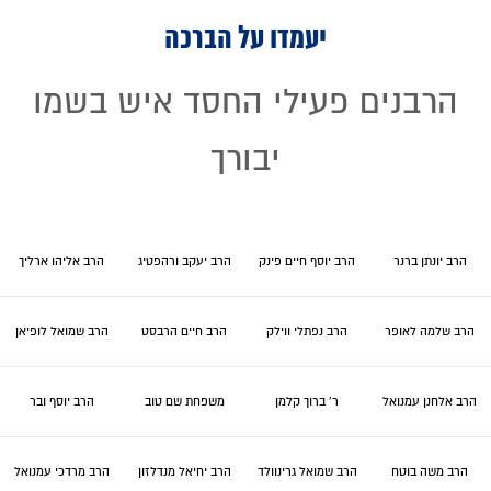
יעמדו על הברכה
הרבנים פעילי החסד איש בשמו
יבורך
הרב יונתן ברנר
הרב יוסף חיים פינק
הרב יעקב ורהפטיג
הרב אליהו ארליך
הרב שלמה לאופר
הרב נפתלי ווילק
הרב חיים הרבסט
הרב שמואל לופיאן
הרב אלחנן עמנואל
ר' ברוך קלמן
משפחת שם טוב
הרב יוסף ובר
הרב משה בוטח
הרב שמואל גרינוולד
הרב יחיאל מנדלזון
הרב מרדכי עמנואל