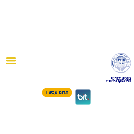
תומכי שבת הר נוף
קופת הצדקה השכונתית
תרום עכשיו