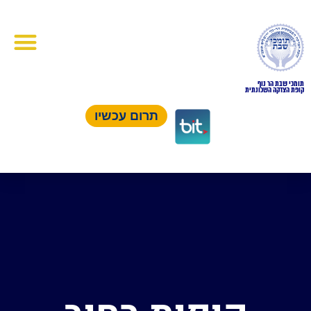
תומכי שבת הר נוף
קופת הצדקה השכונתית
תרום עכשיו