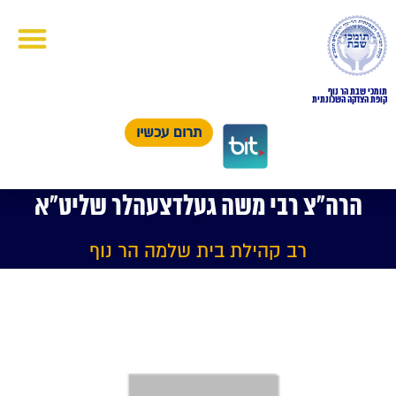
תומכי שבת הר נוף
קופת הצדקה השכונתית
תרום עכשיו
הרה"צ רבי משה געלדצעהלר שליט"א
רב קהילת בית שלמה הר נוף